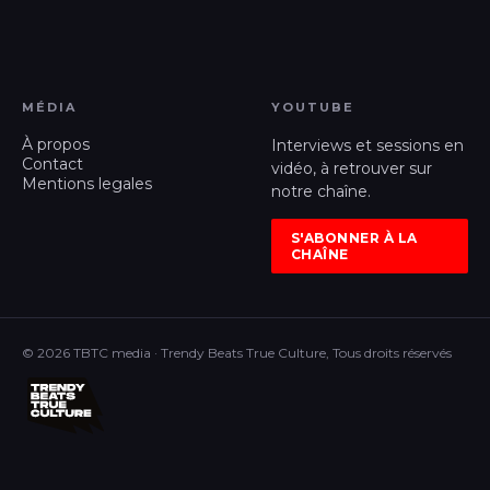
MÉDIA
YOUTUBE
À propos
Interviews et sessions en
Contact
vidéo, à retrouver sur
Mentions legales
notre chaîne.
S'ABONNER À LA
CHAÎNE
© 2026 TBTC media · Trendy Beats True Culture, Tous droits réservés