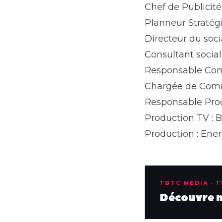
Chef de Publicit
Planneur Stratég
Directeur du soci
Consultant socia
Responsable Comm
Chargée de Commu
Responsable Prod
Production TV : 
Production : En
TBTC MEDIA · 
Découvre no