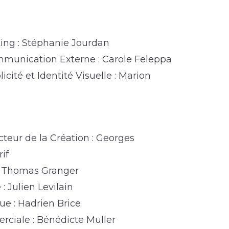
ting : Stéphanie Jourdan
munication Externe : Carole Feleppa
cité et Identité Visuelle : Marion
cteur de la Création : Georges
if
 : Thomas Granger
: Julien Levilain
que : Hadrien Brice
rciale : Bénédicte Muller