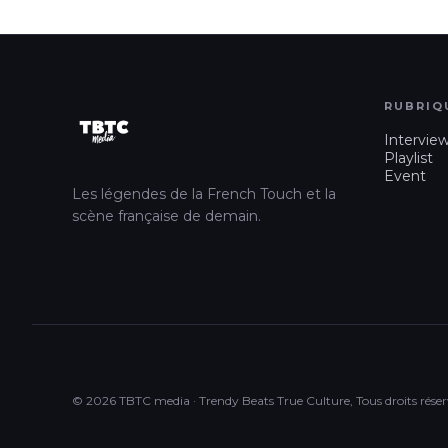
RUBRIQ
Intervie
Playlist
Event
Les légendes de la French Touch et la
scène française de demain.
© 2026 TBTC media · Trendy Beats True Culture, Tous droits réser