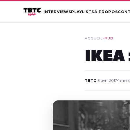
INTERVIEWS
PLAYLISTS
À PROPOS
CON
ACCUEIL
›
PUB
IKEA 
TBTC
•
3 avril 2017
•
1 min 