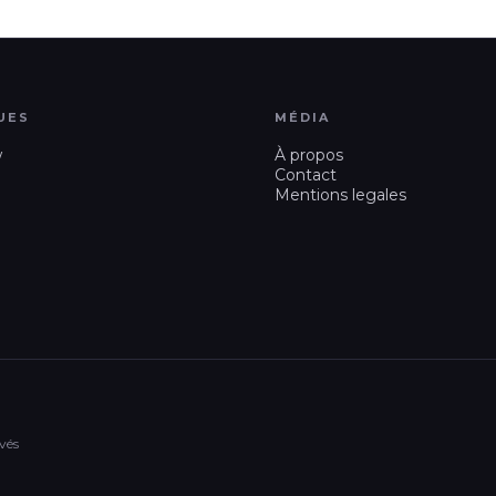
UES
MÉDIA
w
À propos
Contact
Mentions legales
vés