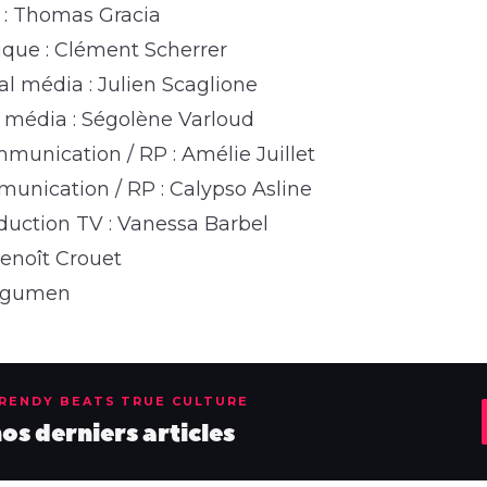
é : Thomas Gracia
ique : Clément Scherrer
al média : Julien Scaglione
l média : Ségolène Varloud
unication / RP : Amélie Juillet
nication / RP : Calypso Asline
uction TV : Vanessa Barbel
Benoît Crouet
ergumen
TRENDY BEATS TRUE CULTURE
s derniers articles