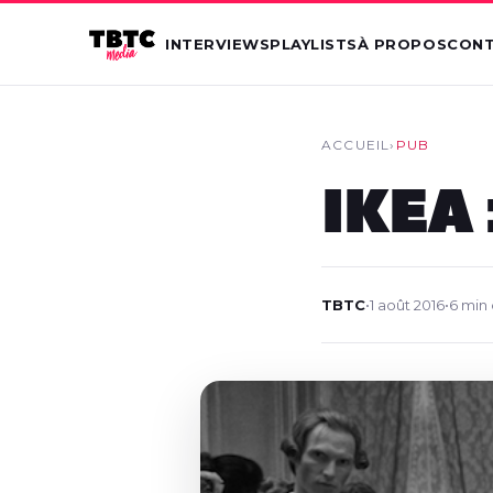
INTERVIEWS
PLAYLISTS
À PROPOS
CON
ACCUEIL
›
PUB
IKEA 
TBTC
•
1 août 2016
•
6 min 