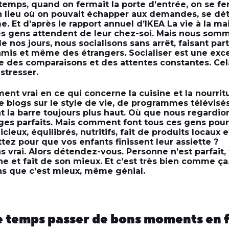
ngtemps, quand on fermait la porte d’entrée, on se f
n lieu où on pouvait échapper aux demandes, se dét
 Et d’après le rapport annuel d’IKEA La vie à la mai
es gens attendent de leur chez-soi. Mais nous som
de nos jours, nous socialisons sans arrêt, faisant par
amis et même des étrangers. Socialiser est une exce
e des comparaisons et des attentes constantes. Cel
 stresser.
ment vrai en ce qui concerne la cuisine et la nourrit
blogs sur le style de vie, de programmes télévisés
nt la barre toujours plus haut. Où que nous regard
es parfaits. Mais comment font tous ces gens pour
cieux, équilibrés, nutritifs, fait de produits locaux e
tez pour que vos enfants finissent leur assiette ?
pas vrai. Alors détendez-vous. Personne n’est parfait
ine et fait de son mieux. Et c’est très bien comme ça.
s que c’est mieux, même génial.
 le temps passer de bons moments en f