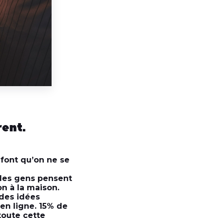
rent.
t font qu’on ne se
 des gens pensent
on à la maison.
 des idées
en ligne. 15% de
toute cette