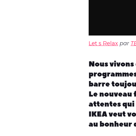
Let s Relax
par
T
Nous vivons 
programmes t
barre toujou
Le nouveau f
attentes qui
IKEA veut vou
au bonheur d