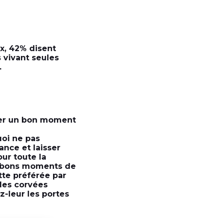
ux, 42% disent
s vivant seules
.
sser un bon moment
oi ne pas
ance et laisser
ur toute la
es bons moments de
te préférée par
les corvées
-leur les portes