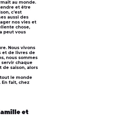
ermait au monde.
endre et être
son, c’est
mes aussi des
tager nos vies et
llente chose,
a peut vous
ure. Nous vivons
 et de livres de
ions, nous sommes
 servir chaque
t de saison, alors
, tout le monde
 En fait, chez
amille et