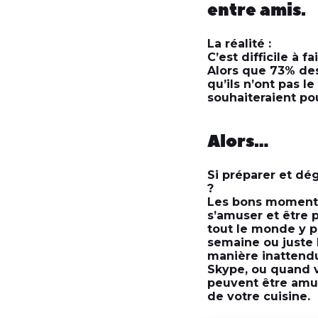
entre amis.
La réalité :
C’est difficile à fai
Alors que 73% des
qu’ils n’ont pas l
souhaiteraient po
Alors…
Si préparer et dé
?
Les bons moments 
s’amuser et être 
tout le monde y p
semaine ou juste 
manière inattend
Skype, ou quand v
peuvent être amus
de votre cuisine.