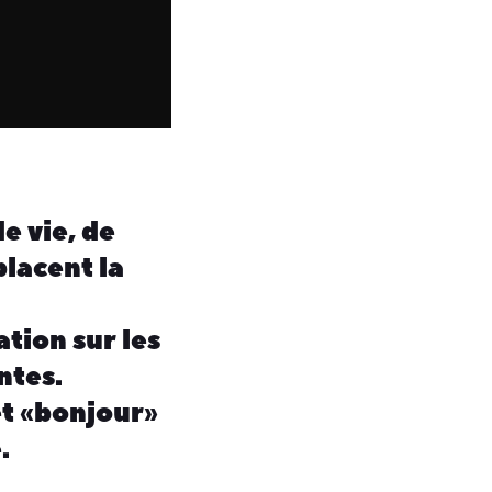
e vie, de
placent la
ation sur les
ntes.
t « bonjour »
.