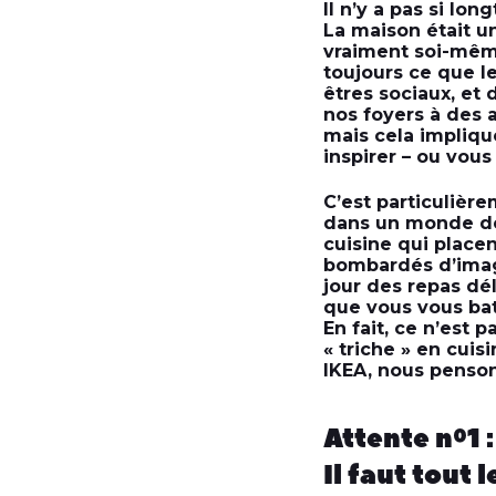
Il n’y a pas si lo
La maison était u
vraiment soi-même.
toujours ce que l
êtres sociaux, et 
nos foyers à des 
mais cela impliqu
inspirer – ou vous
C’est particulière
dans un monde de 
cuisine qui place
bombardés d’imag
jour des repas déli
que vous vous bat
En fait, ce n’est 
« triche » en cuis
IKEA, nous penson
Attente nº1 :
Il faut tout