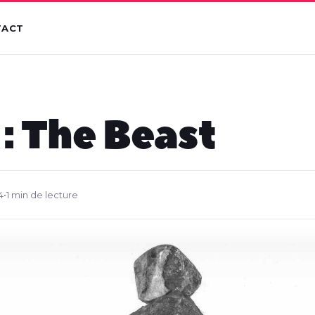
TACT
 : The Beast
4
•
1 min de lecture