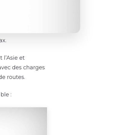
ax.
 l’Asie et
 avec des charges
de routes.
ble :