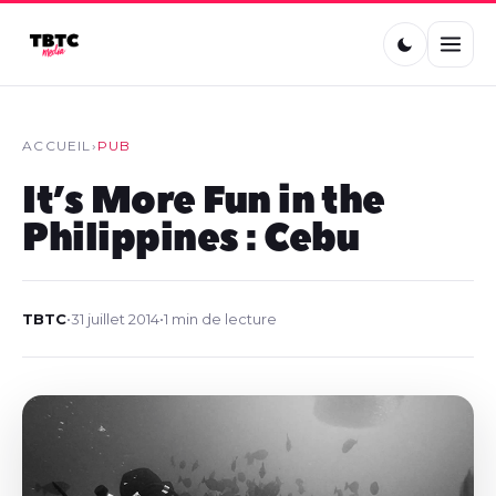
ACCUEIL
›
PUB
It’s More Fun in the
Philippines : Cebu
TBTC
•
31 juillet 2014
•
1 min de lecture