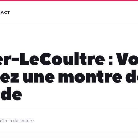
TACT
r-LeCoultre : V
ez une montre d
nde
4
•
1 min de lecture