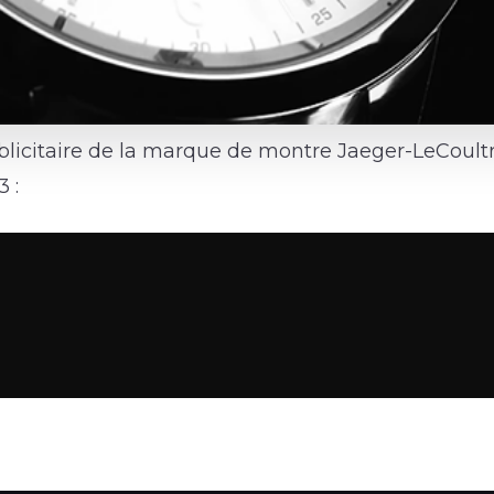
icitaire de la marque de montre Jaeger-LeCoultr
 :