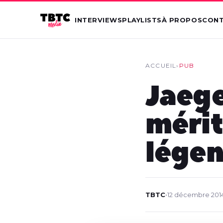
INTERVIEWS
PLAYLISTS
À PROPOS
CON
ACCUEIL
›
PUB
Jaege
mérit
lége
TBTC
•
12 décembre 201