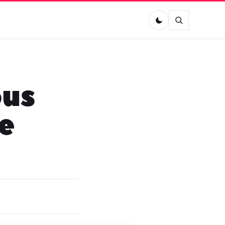
ous
e