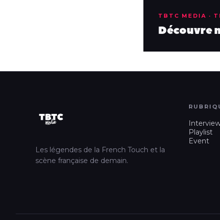
TBTC MEDIA · 
Découvre no
RUBRIQ
Intervie
Playlist
Event
Les légendes de la French Touch et la
scène française de demain.