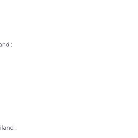
and :
land :