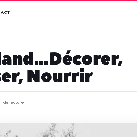
TACT
land…Décorer,
er, Nourrir
in de lecture