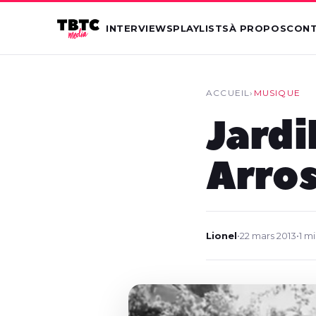
INTERVIEWS
PLAYLISTS
À PROPOS
CON
ACCUEIL
›
MUSIQUE
Jardi
Arros
Lionel
•
22 mars 2013
•
1 m