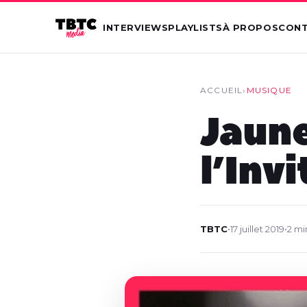
INTERVIEWS
PLAYLISTS
À PROPOS
CON
ACCUEIL
›
MUSIQUE
Jaune
l’Invi
TBTC
•
17 juillet 2019
•
2 mi