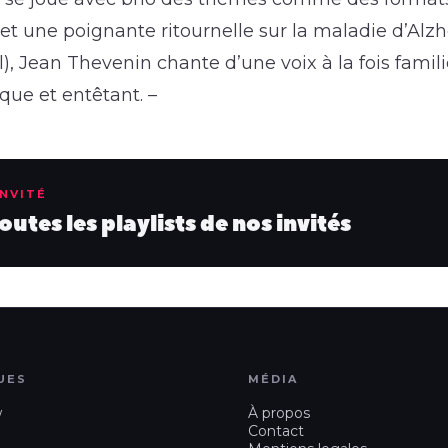
et une poignante ritournelle sur la maladie d’Alz
, Jean Thevenin chante d’une voix à la fois famili
que et entêtant. –
INVITÉ
utes les playlists de nos invités
UES
MÉDIA
w
À propos
Contact