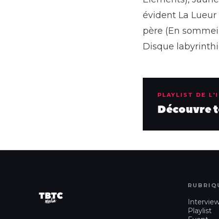
évident La Lueur 
père (En sommeil)
Disque labyrinthi
PLAYLIST DE L'
Découvre to
RUBRIQ
Intervie
Playlist