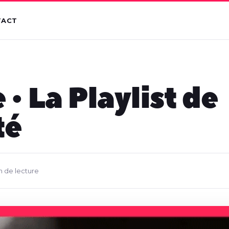
TACT
 • La Playlist de
té
n de lecture