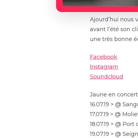
Ajourd’hui nous vo
avant l’été son c
une très bonne 
Facebook
Instagram
Soundcloud
Jaune en concert
16.07.19 > @ Sang
17.07.19 > @ Molie
18.07.19 > @ Port 
19.07.19 > @ Seig