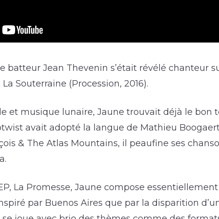
, le batteur Jean Thevenin s’était révélé chanteur 
La Souterraine (Procession, 2016).
e et musique lunaire, Jaune trouvait déjà le bon 
wist avait adopté la langue de Mathieu Boogaert
ois & The Atlas Mountains, il peaufine ses chanso
a.
EP, La Promesse, Jaune compose essentiellement
nspiré par Buenos Aires que par la disparition d’u
 se joue avec brio des thèmes comme des formats.