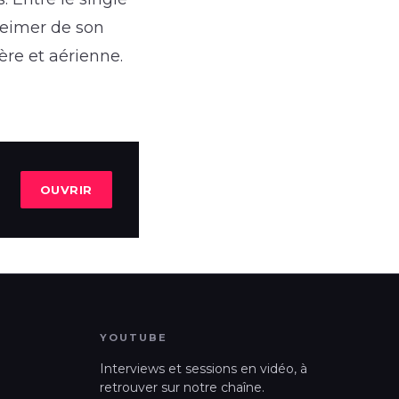
heimer de son
ère et aérienne.
OUVRIR
YOUTUBE
Interviews et sessions en vidéo, à
retrouver sur notre chaîne.