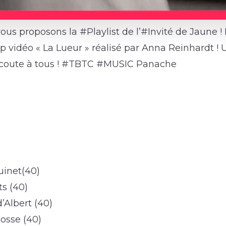
us proposons la #Playlist de l’#Invité de Jaune ! Il
lip vidéo « La Lueur » réalisé par Anna Reinhardt !
écoute à tous ! #TBTC #MUSIC Panache
uinet(40)
ts (40)
d’Albert (40)
nosse (40)