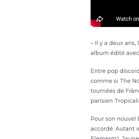
– Il y a deux ans
album édité avec 
Entre pop discoïd
comme si The Not
tournées de Frànç
parisien Tropicali
Pour son nouvel 
accordé. Autant i
Elements), Jaune