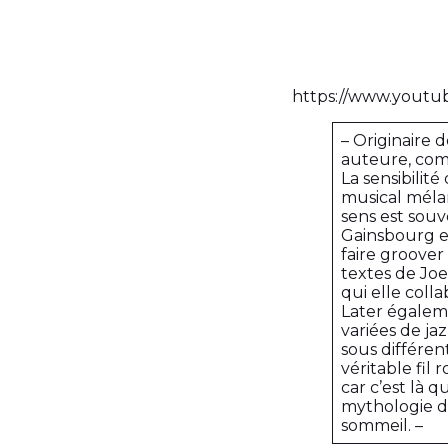
https://www.yout
– Originaire 
auteure, compo
La sensibilit
musical mélan
sens est souv
Gainsbourg et
faire groover
textes de Joe
qui elle col
Later égaleme
variées de ja
sous différent
véritable fil
car c’est là q
mythologie de
sommeil. –