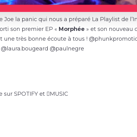
 Joe la panic qui nous a préparé La Playlist de l’I
sorti son premier EP «
Morphée
» et son nouveau c
t une très bonne écoute à tous ! @phunkpromoti
 @laura.bougeard @paulnegre
ble sur SPOTIFY et MUSIC