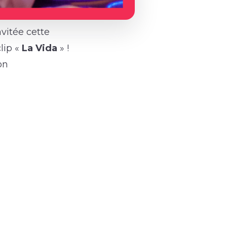
nvitée cette
lip «
La Vida
» !
on