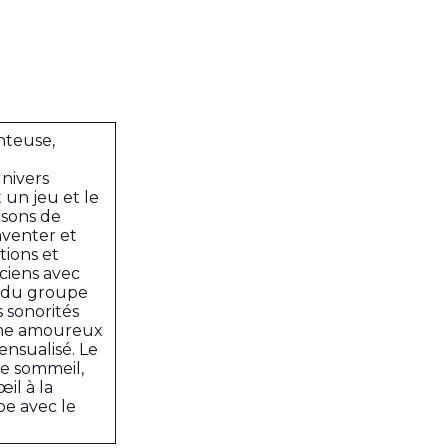
nteuse,
univers
 un jeu et le
nsons de
nventer et
tions et
ciens avec
s du groupe
 sonorités
thème amoureux
ensualisé. Le
de sommeil,
œil à la
oe avec le