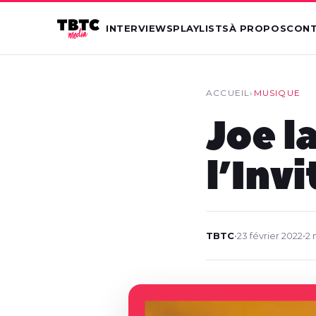
INTERVIEWS
PLAYLISTS
À PROPOS
CON
ACCUEIL
›
MUSIQUE
Joe la
l’Invi
TBTC
•
23 février 2022
•
2 