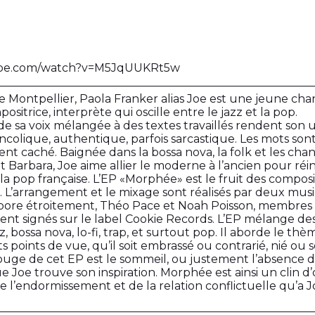
ube.com/watch?v=M5JqUUKRt5w
de Montpellier, Paola Franker alias Joe est une jeune cha
sitrice, interprète qui oscille entre le jazz et la pop.
é de sa voix mélangée à des textes travaillés rendent son 
colique, authentique, parfois sarcastique. Les mots sont
ent caché. Baignée dans la bossa nova, la folk et les cha
 Barbara, Joe aime allier le moderne à l’ancien pour réi
 la pop française. L’EP «Morphée» est le fruit des composi
. L’arrangement et le mixage sont réalisés par deux musi
labore étroitement, Théo Pace et Noah Poisson, membre
nt signés sur le label Cookie Records. L’EP mélange des
zz, bossa nova, lo-fi, trap, et surtout pop. Il aborde le 
s points de vue, qu’il soit embrassé ou contrarié, nié ou s
 rouge de cet EP est le sommeil, ou justement l’absence 
ue Joe trouve son inspiration. Morphée est ainsi un clin d’
 l’endormissement et de la relation conflictuelle qu’a J