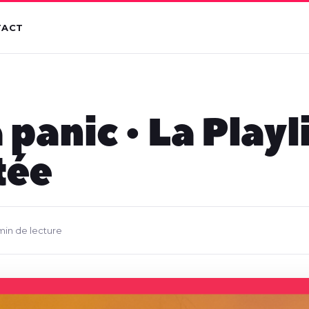
TACT
 panic • La Playl
tée
min de lecture