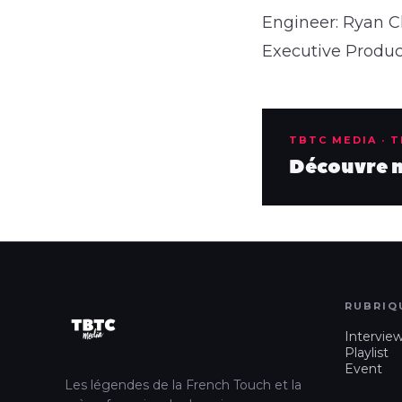
Engineer: Ryan 
Executive Produc
TBTC MEDIA · 
Découvre no
RUBRIQ
Intervie
Playlist
Event
Les légendes de la French Touch et la