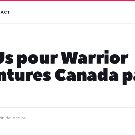
TACT
Us pour Warrior
ntures Canada p
min de lecture