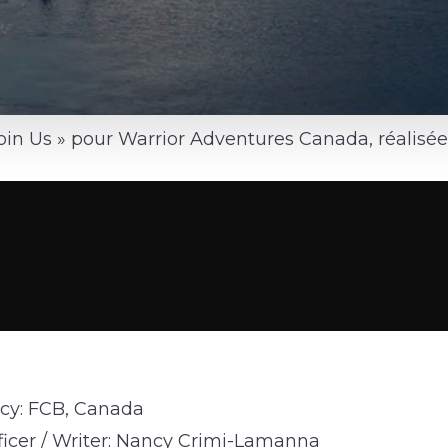
in Us » pour Warrior Adventures Canada, réalisée
cy: FCB, Canada
ficer / Writer: Nancy Crimi-Lamanna