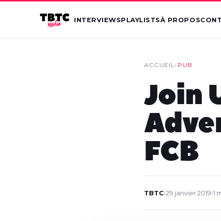
INTERVIEWS
PLAYLISTS
À PROPOS
CON
ACCUEIL
›
PUB
Join 
Adve
FCB
TBTC
•
29 janvier 2019
•
1 