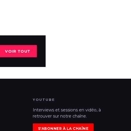
VOIR TOUT
YOUTUBE
Interviews et sessions en vidéo, à
retrouver sur notre chaîne.
S'ABONNER À LA CHAÎNE