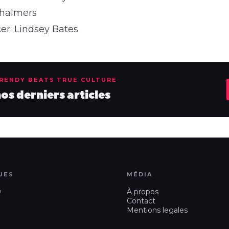
Chalmers
er: Lindsey Bates
TRENDY BEATS TRUE CULTURE
s derniers articles
UES
MÉDIA
w
À propos
Contact
Mentions legales