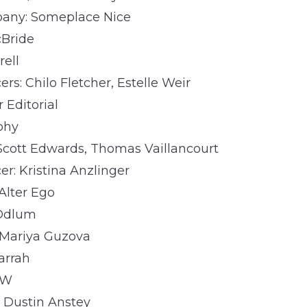
any: Someplace Nice
cBride
rell
rs: Chilo Fletcher, Estelle Weir
r Editorial
phy
 Scott Edwards, Thomas Vaillancourt
r: Kristina Anzlinger
Alter Ego
 Odlum
: Mariya Guzova
arrah
MW
: Dustin Anstey