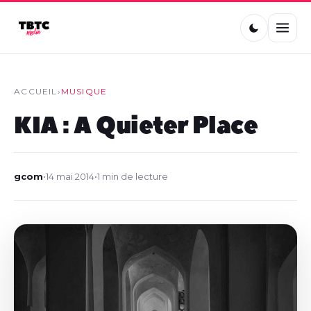
ACCUEIL
›
MUSIQUE
KIA : A Quieter Place
gcom
•
14 mai 2014
•
1 min de lecture