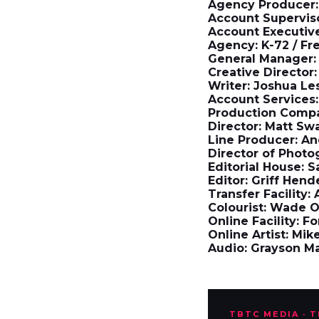
Agency Producer:
Account Superviso
Account Executive
Agency: K-72 / Fr
General Manager: 
Creative Director
Writer: Joshua Le
Account Services:
Production Compa
Director: Matt S
Line Producer: A
Director of Photo
Editorial House: Sa
Editor: Griff Hen
Transfer Facility: 
Colourist: Wade 
Online Facility: Fo
Online Artist: Mik
Audio: Grayson M
TBTC MEDIA · 