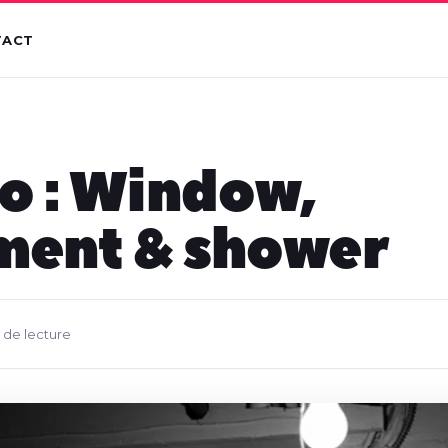
TACT
o : Window,
ment & shower
n de lecture