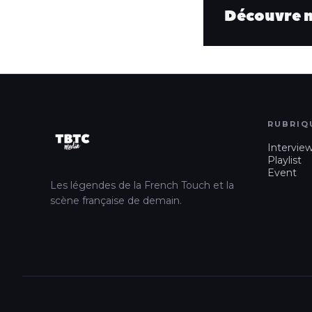
Découvre no
RUBRIQ
Intervie
Playlist
Event
Les légendes de la French Touch et la
scène française de demain.