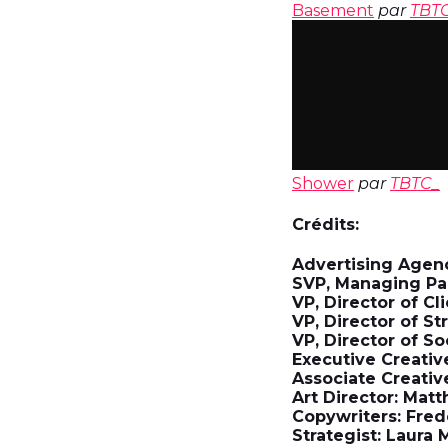
Basement
par
TBT
Shower
par
TBTC_
Crédits:
Advertising Agen
SVP, Managing Par
VP, Director of Cl
VP, Director of S
VP, Director of So
Executive Creativ
Associate Creative
Art Director: Ma
Copywriters: Fre
Strategist: Laura