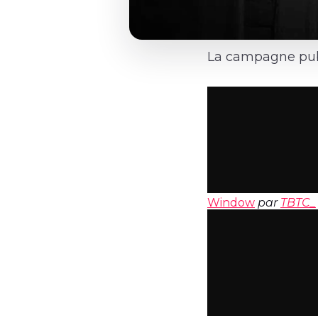
La campagne publ
Window
par
TBTC_