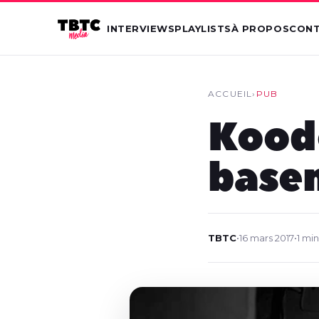
INTERVIEWS
PLAYLISTS
À PROPOS
CON
ACCUEIL
›
PUB
Kood
base
TBTC
•
16 mars 2017
•
1 mi