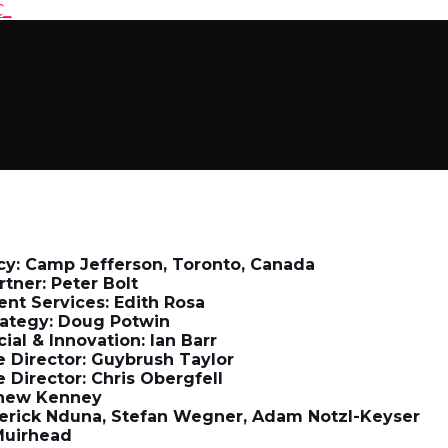
C_
cy: Camp Jefferson, Toronto, Canada
tner: Peter Bolt
ient Services: Edith Rosa
trategy: Doug Potwin
cial & Innovation: Ian Barr
e Director: Guybrush Taylor
 Director: Chris Obergfell
tthew Kenney
derick Nduna, Stefan Wegner, Adam Notzl-Keyser
 Muirhead