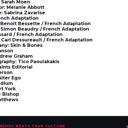
 Sarah Moen
r: Melanie Abbott
: Sabrina Zavarise
ench Adaptation
Benoît Bessette / French Adaptation
: Simon Beaudry / French Adaptation
ssard / French Adaptation
 Carl Dessureault / French Adaptation
ny: Skin & Bones
wanson
ndrew Graham
graphy: Tico Paoulakakis
ints Editorial
derson
Alter Ego
Odlum
rt York
e Bishop
atthews
TRENDY BEATS TRUE CULTURE