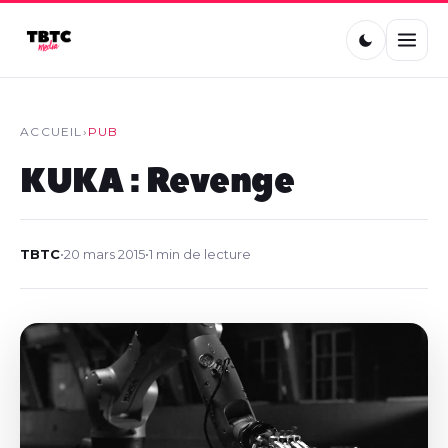
ACCUEIL
›
PUB
KUKA : Revenge
TBTC
•
20 mars 2015
•
1 min de lecture