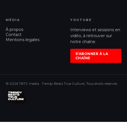
MÉDIA
YOUTUBE
À propos
Interviews et sessions en
Contact
vidéo, à retrouver sur
Mentions legales
notre chaîne.
S'ABONNER À LA
CHAÎNE
© 2026 TBTC media · Trendy Beats True Culture, Tous droits réservés