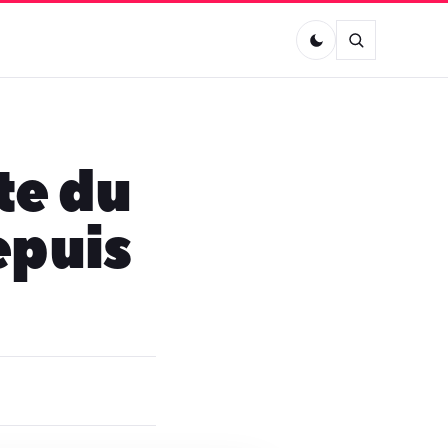
te du
epuis