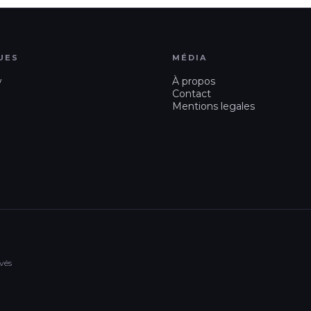
UES
MÉDIA
w
À propos
Contact
Mentions legales
vés