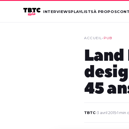
INTERVIEWS
PLAYLISTS
À PROPOS
CON
ACCUEIL
›
PUB
Land 
desig
45 an
TBTC
•
3 avril 2015
•
1 min 