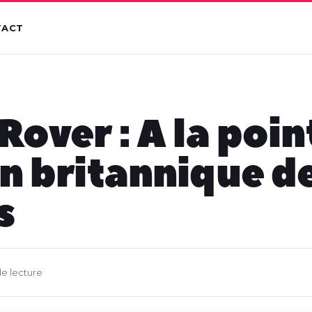
TACT
Rover : A la poin
n britannique d
s
de lecture