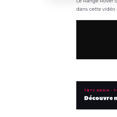
Le Range Rover d
dans cette vidéo p
TBTC MEDIA · 
Découvre no