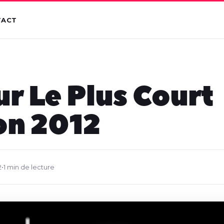
TACT
ur Le Plus Court
on 2012
2
•
1 min de lecture