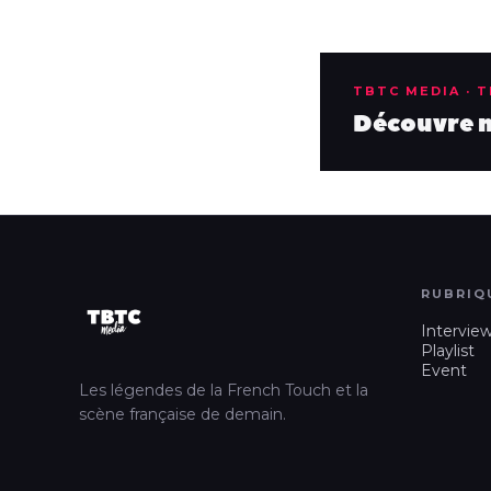
TBTC MEDIA · 
Découvre no
RUBRIQ
Intervie
Playlist
Event
Les légendes de la French Touch et la
scène française de demain.