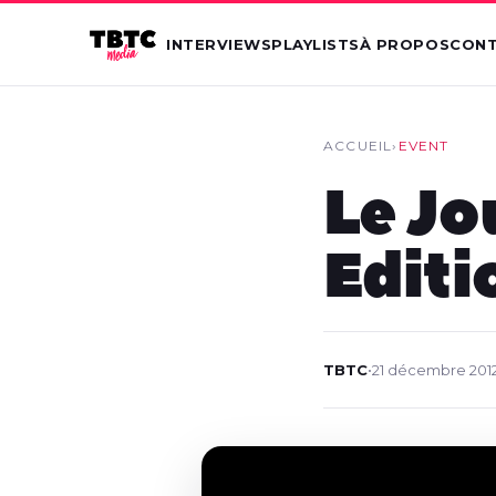
INTERVIEWS
PLAYLISTS
À PROPOS
CON
ACCUEIL
›
EVENT
Le Jo
Editi
TBTC
•
21 décembre 201