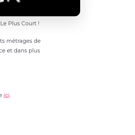
Le Plus Court !
rts métrages de
nce et dans plus
le
ici
.