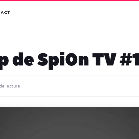
TACT
p de Spi0n TV #
 de lecture