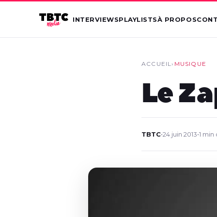
INTERVIEWS
PLAYLISTS
À PROPOS
CON
ACCUEIL
›
MUSIQUE
Le Za
TBTC
•
24 juin 2013
•
1 min