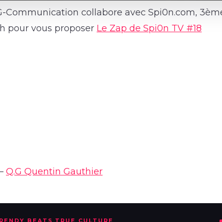
 G-Communication collabore avec Spi0n.com, 3ème
h pour vous proposer
Le Zap de Spi0n TV #18
 –
Q.G Quentin Gauthier
TRENDY BEATS TRUE CULTURE