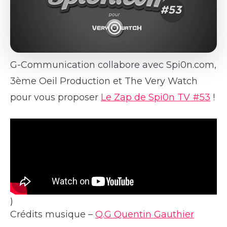
G-Communication collabore avec Spi0n.com,
3ème Oeil Production et The Very Watch
pour vous proposer
Le Zap de Spi0n TV #53
!
)
Crédits musique –
Q.G Quentin Gauthier