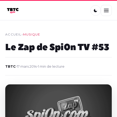
ACCUEIL
›
MUSIQUE
Le Zap de Spi0n TV #53
TBTC
•
17 mars 2014
•
1 min de lecture