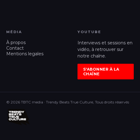
MÉDIA
YOUTUBE
À propos
Interviews et sessions en
Contact
vidéo, à retrouver sur
Mentions legales
notre chaîne.
S'ABONNER À LA
CHAÎNE
© 2026 TBTC media · Trendy Beats True Culture, Tous droits réservés