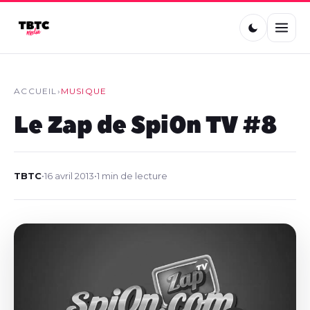
ACCUEIL
›
MUSIQUE
Le Zap de Spi0n TV #8
TBTC
•
16 avril 2013
•
1 min de lecture