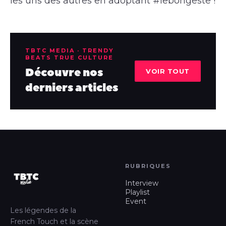
les uns des autres en adoptant #lebongeste !
TBTC MEDIA · TRENDY
BEATS TRUE CULTURE
Découvre nos
VOIR TOUT
derniers articles
RUBRIQUES
Interview
Playlist
Event
Les légendes de la
French Touch et la scène