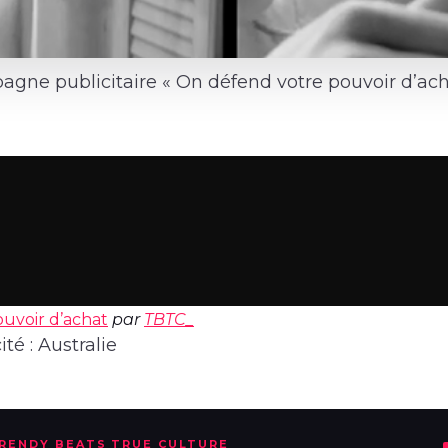
agne publicitaire « On défend votre pouvoir d’ach
uvoir d’achat
par
TBTC_
té : Australie
TRENDY BEATS TRUE CULTURE