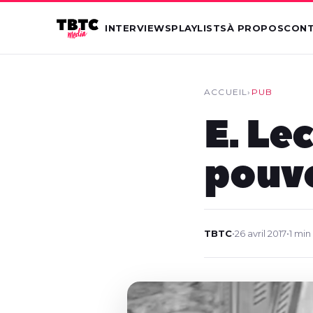
INTERVIEWS
PLAYLISTS
À PROPOS
CON
ACCUEIL
›
PUB
E. Le
pouvo
TBTC
•
26 avril 2017
•
1 min