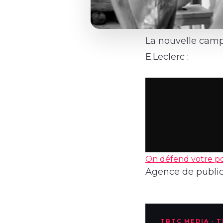
La nouvelle camp
E.Leclerc :
On défend votre po
Agence de publici
TBTC MEDIA · 