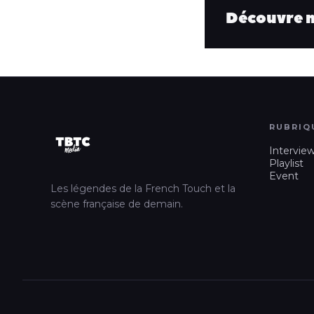
Découvre no
RUBRIQ
Intervie
Playlist
Event
Les légendes de la French Touch et la
scène française de demain.