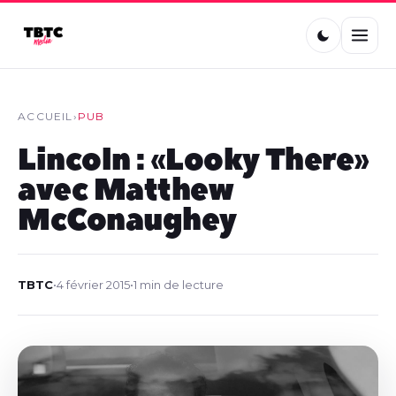
ACCUEIL
›
PUB
Lincoln : « Looky There »
avec Matthew
McConaughey
TBTC
•
4 février 2015
•
1 min de lecture