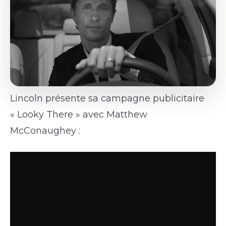
Lincoln présente sa campagne publicitaire
« Looky There » avec Matthew
McConaughey :