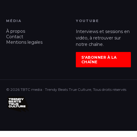
MÉDIA
YOUTUBE
À propos
Interviews et sessions en
Contact
vidéo, à retrouver sur
Mentions legales
notre chaîne.
S'ABONNER À LA
CHAÎNE
© 2026 TBTC media · Trendy Beats True Culture, Tous droits réservés