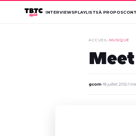
INTERVIEWS
PLAYLISTS
À PROPOS
CON
ACCUEIL
›
MUSIQUE
Meet 
gcom
•
18 juillet 2012
•
1 mi