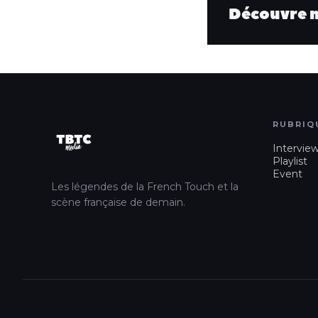
Découvre no
RUBRIQ
Intervie
Playlist
Event
Les légendes de la French Touch et la
scène française de demain.