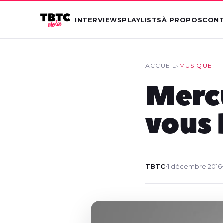
INTERVIEWS
PLAYLISTS
À PROPOS
CON
ACCUEIL
›
MUSIQUE
Mercu
vous
TBTC
•
1 décembre 2016