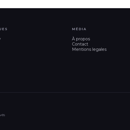
UES
MÉDIA
w
À propos
Contact
Mentions legales
vés