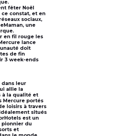
que.
nt fêter Noël
 ce constat, et en
réseaux sociaux,
lleMaman, une
arque.
en fil rouge les
Mercure lance
unauté doit
tes de fin
frir 3 week-ends
 dans leur
 allie la
 la qualité et
ls Mercure portés
 loisirs à travers
 idéalement situés
orHotels est un
 pionnier du
sorts et
 dans le monde