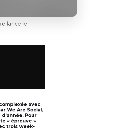
re lance le
décomplexée avec
ar We Are Social,
n d’année. Pour
te « épreuve »
ec trois week-