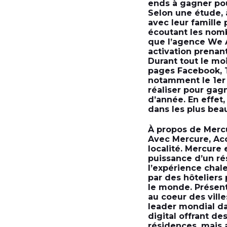
ends à gagner pou
Selon une étude, 
avec leur famille 
écoutant les nomb
que l’agence We 
activation prenant
Durant tout le mo
pages Facebook, T
notamment le 1er
réaliser pour gag
d’année. En effet,
dans les plus bea
À propos de Merc
Avec Mercure, Acc
localité. Mercure 
puissance d’un ré
l’expérience chal
par des hôteliers 
le monde. Présent
au coeur des vill
leader mondial da
digital offrant de
résidences, mais 