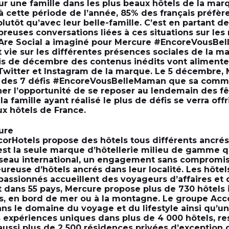
r une famille dans les plus beaux hôtels de la mar
à cette période de l’année, 85% des français préfère
plutôt qu’avec leur belle-famille. C’est en partant de
reuses conversations liées à ces situations sur les 
Are Social a imaginé pour Mercure #EncoreVousBe
 vie sur les différentes présences sociales de la m
is de décembre des contenus inédits vont alimenter 
witter et Instagram de la marque. Le 5 décembre, 
 des 7 défis #EncoreVousBelleMaman que sa comm
ner l’opportunité de se reposer au lendemain des fê
 la famille ayant réalisé le plus de défis se verra of
ux hôtels de France.
ure
orHotels propose des hôtels tous différents ancrés
est la seule marque d’hôtellerie milieu de gamme qui
seau international, un engagement sans compromis à
eureuse d’hôtels ancrés dans leur localité. Les hôte
passionnés accueillent des voyageurs d’affaires et de
 dans 55 pays, Mercure propose plus de 730 hôtels
es, en bord de mer ou à la montagne. Le groupe Acc
ns le domaine du voyage et du lifestyle ainsi qu’un
s expériences uniques dans plus de 4 000 hôtels, re
aussi plus de 2 500 résidences privées d’exception