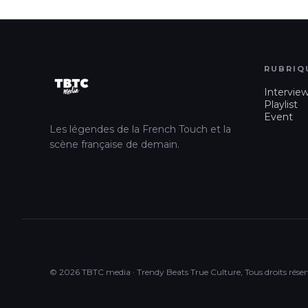
RUBRIQ
Intervie
Playlist
Event
Les légendes de la French Touch et la
scène française de demain.
© 2026 TBTC media · Trendy Beats True Culture, Tous droits réser