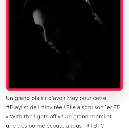
Un grand plaisir d’avoir Mey pour cette
#Playlist de l’#Invitée ! Elle a sorti son 1er EP
« With the lights off » ! Un grand merci et
une très bonne écoute à tous ! #TBTC