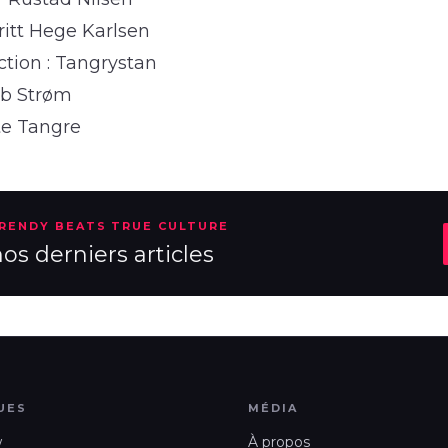
Britt Hege Karlsen
ction : Tangrystan
ob Strøm
te Tangre
TRENDY BEATS TRUE CULTURE
s derniers articles
UES
MÉDIA
w
À propos