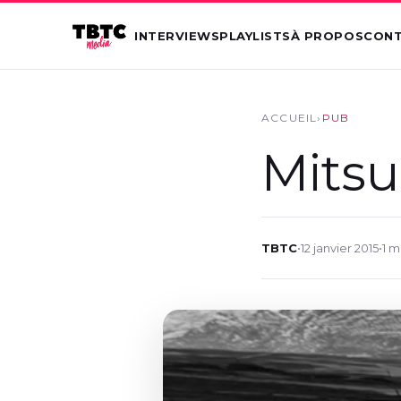
INTERVIEWS
PLAYLISTS
À PROPOS
CON
ACCUEIL
›
PUB
Mitsu
TBTC
•
12 janvier 2015
•
1 m