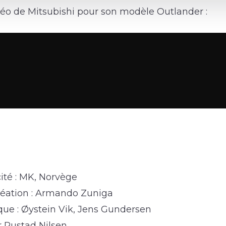
o de Mitsubishi pour son modèle Outlander :
ité : MK, Norvège
création : Armando Zuniga
ique : Øystein Vik, Jens Gundersen
r Rustad Nilsen