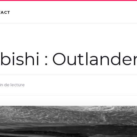
TACT
bishi : Outlande
in de lecture