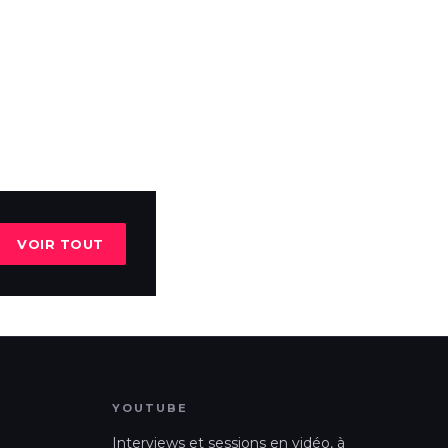
VOIR TOUT
YOUTUBE
Interviews et sessions en vidéo, à