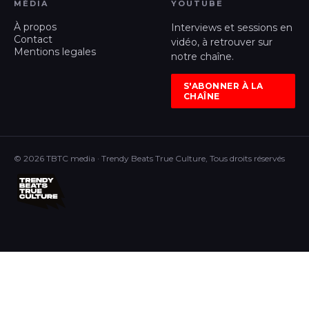
MÉDIA
YOUTUBE
À propos
Interviews et sessions en
Contact
vidéo, à retrouver sur
Mentions legales
notre chaîne.
S'ABONNER À LA
CHAÎNE
© 2026 TBTC media · Trendy Beats True Culture, Tous droits réservés