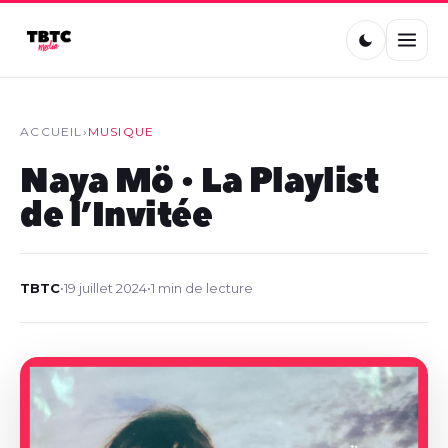
ACCUEIL
›
MUSIQUE
Naya Mö • La Playlist
de l’Invitée
TBTC
•
19 juillet 2024
•
1 min de lecture