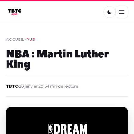
ACCUEIL
›
PUB
NBA : Martin Luther
King
TBTC
•
20 janvier 2015
•
1 min de lecture