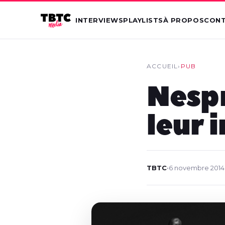
INTERVIEWS
PLAYLISTS
À PROPOS
CON
ACCUEIL
›
PUB
Nespr
leur 
TBTC
•
6 novembre 2014