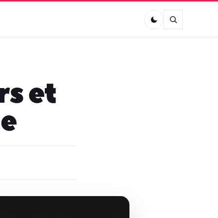
rs et
ge