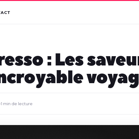
TACT
esso : Les saveu
incroyable voya
•
1 min de lecture