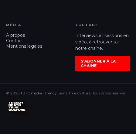
MÉDIA
YOUTUBE
À propos
Interviews et sessions en
Contact
vidéo, à retrouver sur
Mentions legales
notre chaîne.
S'ABONNER À LA
CHAÎNE
© 2026 TBTC media · Trendy Beats True Culture, Tous droits réservés