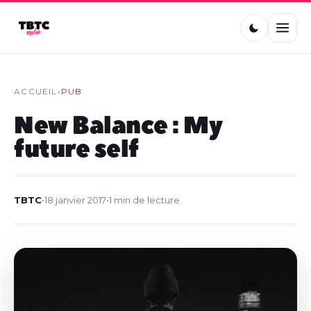
ACCUEIL
›
PUB
New Balance : My
future self
TBTC
•
18 janvier 2017
•
1 min de lecture