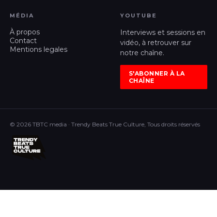
MÉDIA
YOUTUBE
À propos
Interviews et sessions en
Contact
vidéo, à retrouver sur
Mentions legales
notre chaîne.
S'ABONNER À LA
CHAÎNE
© 2026 TBTC media · Trendy Beats True Culture, Tous droits réservés