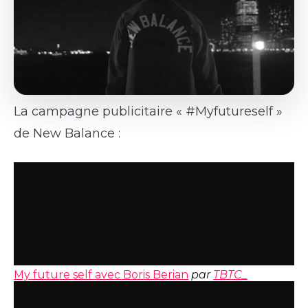
La campagne publicitaire « #Myfutureself »
de New Balance :
My future self avec Boris Berian
par
TBTC_