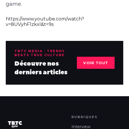
game.
https://www.youtube.com/watch?
v=8UVyhF1zkxI&t=9s
TBTC MEDIA · TRENDY
BEATS TRUE CULTURE
Découvre nos
VOIR TOUT
derniers articles
RUBRIQUES
Interview