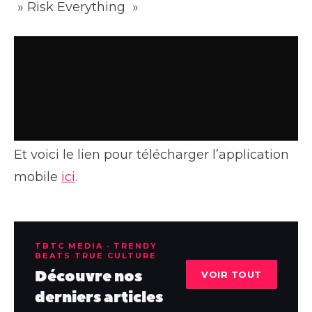
» Risk Everything »
Et voici le lien pour télécharger l’application
mobile
ici
.
TBTC MEDIA · TRENDY
BEATS TRUE CULTURE
Découvre nos
VOIR TOUT
derniers articles