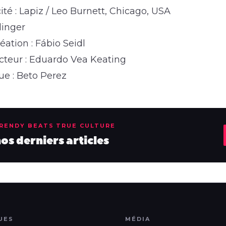
té : Lapiz / Leo Burnett, Chicago, USA
linger
éation : Fábio Seidl
teur : Eduardo Vea Keating
que : Beto Perez
TRENDY BEATS TRUE CULTURE
s derniers articles
UES
MÉDIA