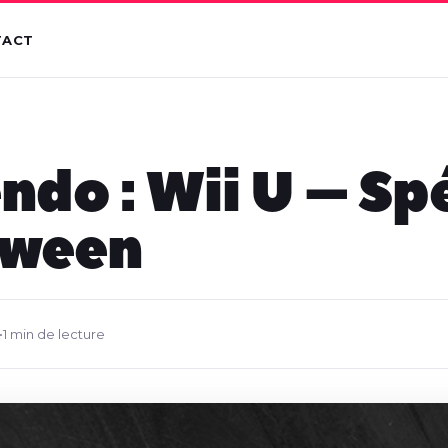
TACT
ndo : Wii U – Sp
oween
•
1 min de lecture