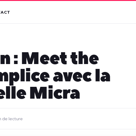
TACT
n : Meet the
plice avec la
lle Micra
n de lecture