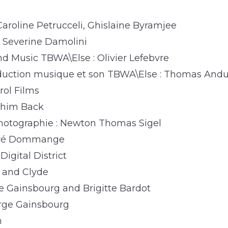
Caroline Petrucceli, Ghislaine Byramjee
: Severine Damolini
d Music TBWA\Else : Olivier Lefebvre
oduction musique et son TBWA\Else : Thomas And
rol Films
achim Back
photographie : Newton Thomas Sigel
ervé Dommange
Digital District
 and Clyde
ge Gainsbourg and Brigitte Bardot
rge Gainsbourg
n