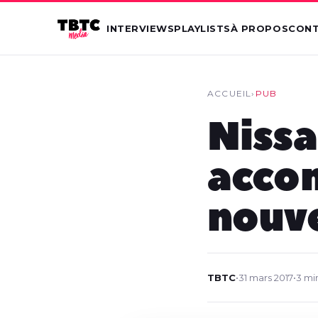
INTERVIEWS
PLAYLISTS
À PROPOS
CON
ACCUEIL
›
PUB
Nissa
accom
nouve
TBTC
•
31 mars 2017
•
3 mi