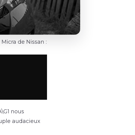
Micra de Nissan :
A\G1 nous
ouple audacieux