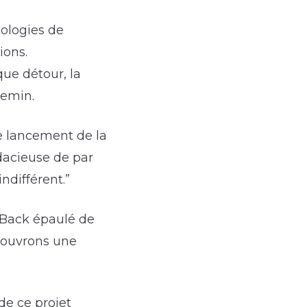
ologies de
ions.
que détour, la
hemin.
Le lancement de la
dacieuse de par
ndifférent.”
m Back épaulé de
couvrons une
 de ce projet