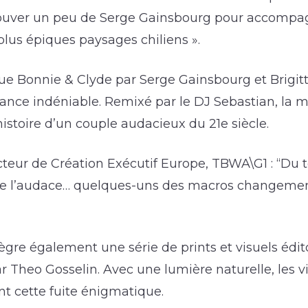
rouver un peu de Serge Gainsbourg pour accompag
 plus épiques paysages chiliens ».
ue Bonnie & Clyde par Serge Gainsbourg et Brigit
ance indéniable. Remixé par le DJ Sebastian, la m
histoire d’un couple audacieux du 21e siècle.
recteur de Création Exécutif Europe, TBWA\G1 : “D
 de l’audace… quelques-uns des macros changemen
re également une série de prints et visuels édit
 Theo Gosselin. Avec une lumière naturelle, les v
t cette fuite énigmatique.