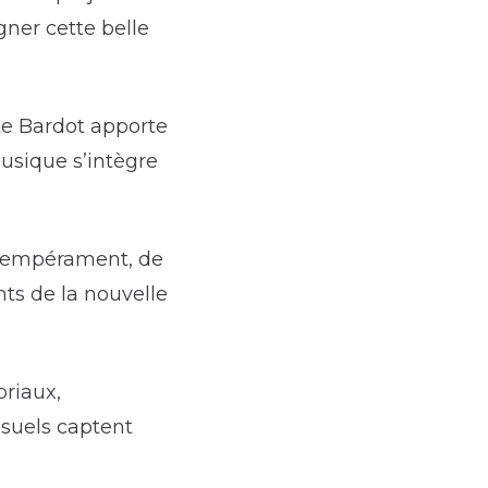
ner cette belle
te Bardot apporte
usique s’intègre
u tempérament, de
ts de la nouvelle
oriaux,
isuels captent