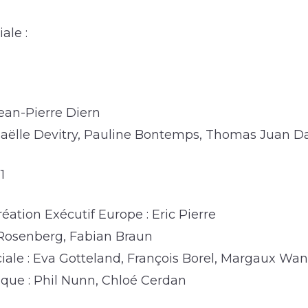
ale :
ean-Pierre Diern
Gaëlle Devitry, Pauline Bontemps, Thomas Juan D
1
réation Exécutif Europe : Eric Pierre
n Rosenberg, Fabian Braun
le : Eva Gotteland, François Borel, Margaux Wan
ique : Phil Nunn, Chloé Cerdan