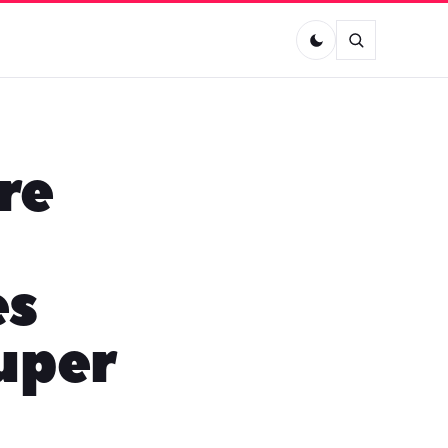
re
es
Super