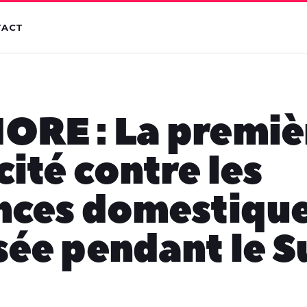
TACT
ORE : La premiè
cité contre les
nces domestiqu
sée pendant le 