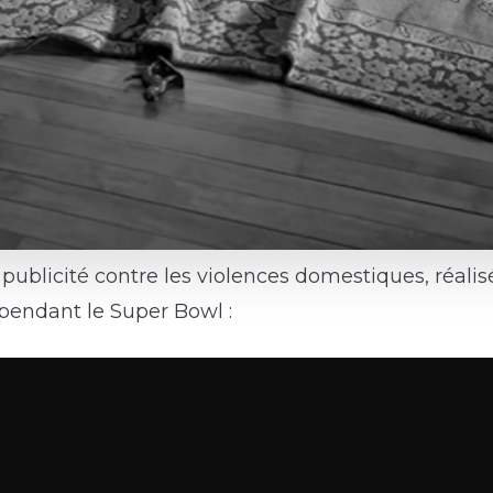
 publicité contre les violences domestiques, réal
 pendant le Super Bowl :