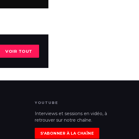
VOIR TOUT
YOUTUBE
Interviews et sessions en vidéo, à
retrouver sur notre chaîne.
S'ABONNER À LA CHAÎNE