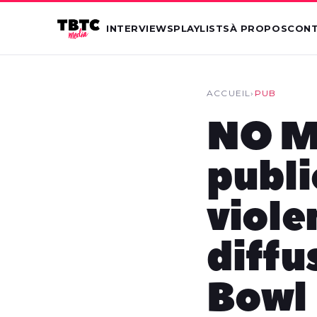
INTERVIEWS
PLAYLISTS
À PROPOS
CON
ACCUEIL
›
PUB
NO M
publi
viole
diffu
Bowl