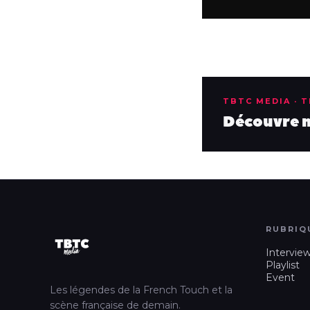
TBTC MEDIA · 
Découvre no
RUBRIQ
Intervie
Playlist
Event
Les légendes de la French Touch et la
scène française de demain.