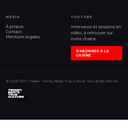
MÉDIA
YOUTUBE
À propos
Interviews et sessions en
Contact
vidéo, à retrouver sur
Mentions legales
notre chaîne.
S'ABONNER À LA
CHAÎNE
© 2026 TBTC media · Trendy Beats True Culture, Tous droits réservés