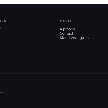
UES
MÉDIA
w
À propos
Contact
Mentions legales
vés