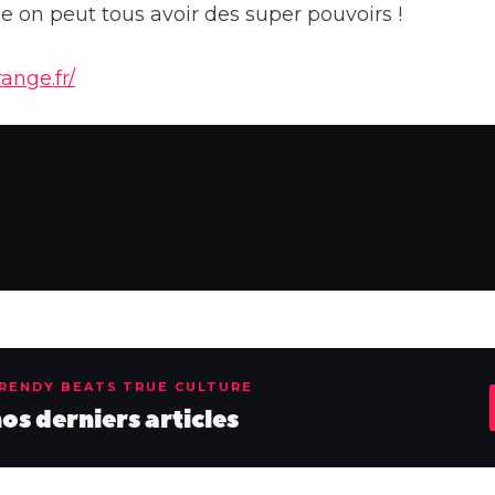
 on peut tous avoir des super pouvoirs !
ange.fr/
TRENDY BEATS TRUE CULTURE
s derniers articles