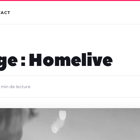
TACT
e : Homelive
1 min de lecture