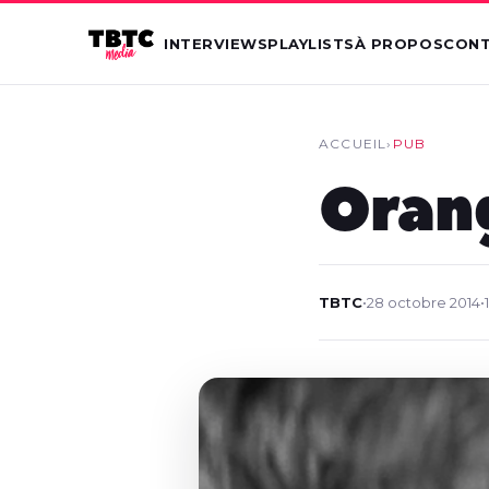
INTERVIEWS
PLAYLISTS
À PROPOS
CON
ACCUEIL
›
PUB
Orang
TBTC
•
28 octobre 2014
•