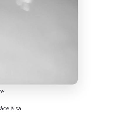
e.
âce à sa