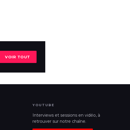
VOIR TOUT
YOUTUBE
Interviews et sessions en vidéo, à
retrouver sur notre chaîne.