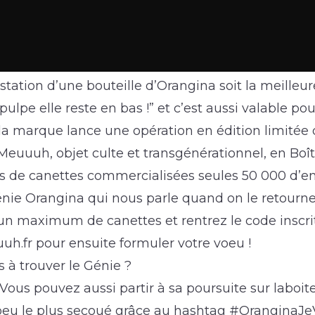
tation d’une bouteille d’Orangina soit la meilleure 
pulpe elle reste en bas !” et c’est aussi valable pou
 la marque lance une opération en édition limitée
Meuuuh, objet culte et transgénérationnel, en Boî
ns de canettes commercialisées seules 50 000 d’en
nie Orangina qui nous parle quand on le retourne 
un maximum de canettes et rentrez le code inscrit
uh.fr pour ensuite formuler votre voeu !
s à trouver le Génie ?
Vous pouvez aussi partir à sa poursuite sur laboi
oeu le plus secoué grâce au hashtag #Orangina