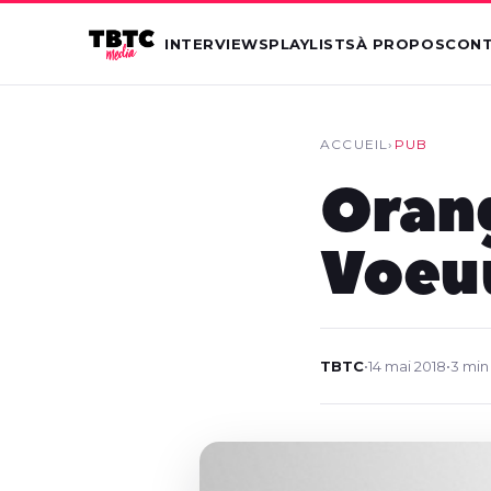
INTERVIEWS
PLAYLISTS
À PROPOS
CON
ACCUEIL
›
PUB
Orang
Voeu
TBTC
•
14 mai 2018
•
3 min