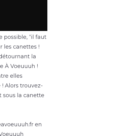
possible, “il faut
r les canettes !
 détournant la
te À Voeuuuh !
tre elles
! Alors trouvez-
 sous la canette
teavoeuuuh.fr en
JeVoeuuuh