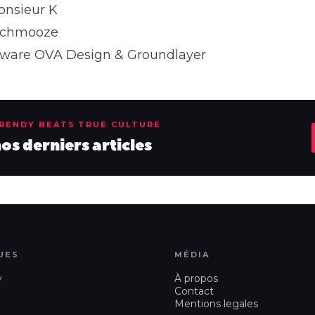
onsieur K
Schmooze
ware OVA Design & Groundlayer
TRENDY BEATS TRUE CULTURE
s derniers articles
UES
MÉDIA
w
À propos
Contact
Mentions legales