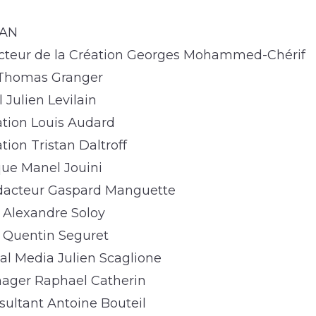
MAN
ecteur de la Création Georges Mohammed-Chérif
 Thomas Granger
 Julien Levilain
ation Louis Audard
tion Tristan Daltroff
ique Manel Jouini
dacteur Gaspard Manguette
é Alexandre Soloy
é Quentin Seguret
al Media Julien Scaglione
nager Raphael Catherin
sultant Antoine Bouteil