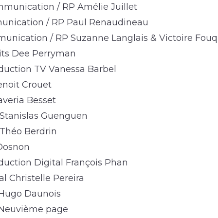
unication / RP Amélie Juillet
nication / RP Paul Renaudineau
unication / RP Suzanne Langlais & Victoire Fou
its Dee Perryman
duction TV Vanessa Barbel
noit Crouet
averia Besset
 Stanislas Guenguen
Théo Berdrin
l Dosnon
uction Digital François Phan
l Christelle Pereira
 Hugo Daunois
 Neuvième page