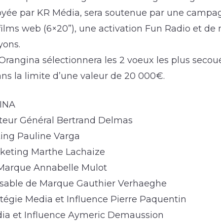
loyée par KR Média, sera soutenue par une campag
films web (6×20”), une activation Fun Radio et d
yons.
 Orangina sélectionnera les 2 voeux les plus secou
ns la limite d’une valeur de 20 000€.
INA
cteur Général Bertrand Delmas
ting Pauline Varga
keting Marthe Lachaize
Marque Annabelle Mulot
nsable de Marque Gauthier Verhaeghe
tégie Media et Influence Pierre Paquentin
ia et Influence Aymeric Demaussion