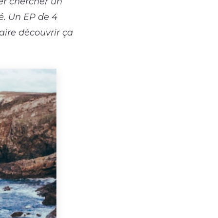
ler chercher un
é. Un EP de 4
faire découvrir ça