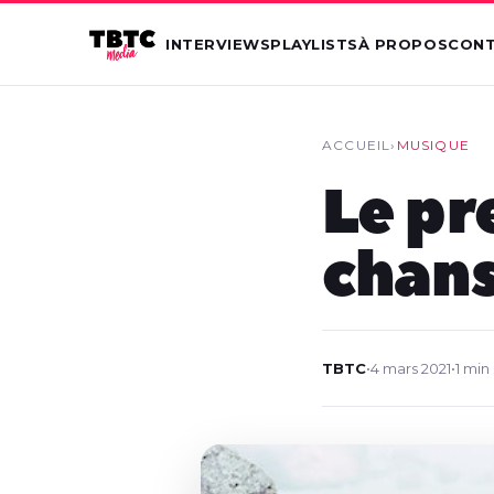
INTERVIEWS
PLAYLISTS
À PROPOS
CON
ACCUEIL
›
MUSIQUE
Le pr
chans
TBTC
•
4 mars 2021
•
1 min