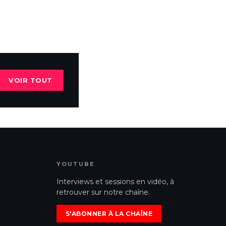
VOIR TOUT
YOUTUBE
Interviews et sessions en vidéo, à
retrouver sur notre chaîne.
S'ABONNER À LA CHAÎNE