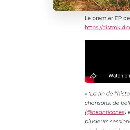
Le premier EP de 
https://distrokid
« ‘La fin de l’his
chansons, de bell
(
@neanticones
) 
plusieurs session