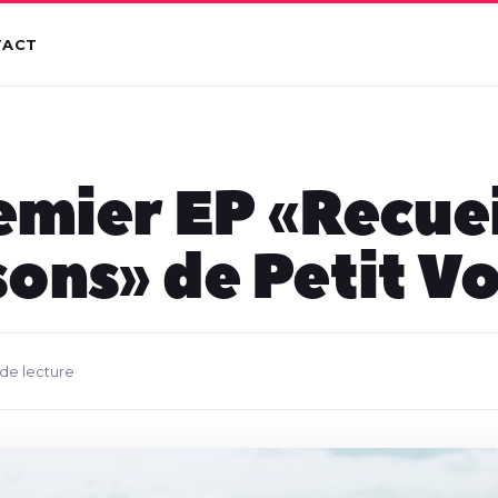
TACT
emier EP « Recuei
ons » de Petit V
 de lecture