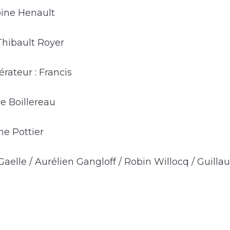
oine Henault
Thibault Royer
érateur : Francis
ie Boillereau
e Pottier
Gaelle / Aurélien Gangloff / Robin Willocq / Guill