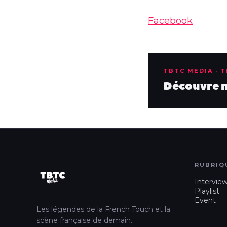
Facebook
TBTC MEDIA · 
Découvre no
RUBRIQ
Intervie
Playlist
Event
Les légendes de la French Touch et la
scène française de demain.