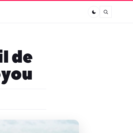
l de
oyou