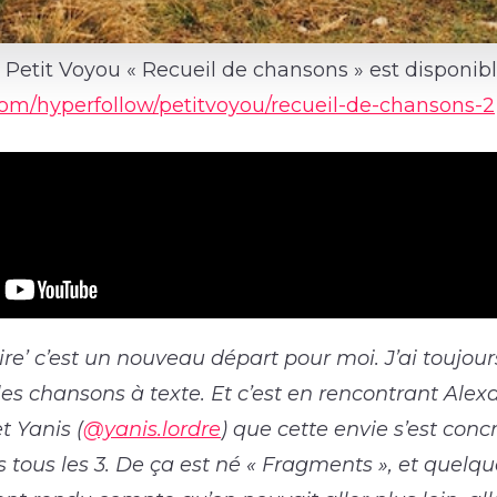
Petit Voyou « Recueil de chansons » est disponibl
.com/hyperfollow/petitvoyou/recueil-de-chansons-2
toire’ c’est un nouveau départ pour moi. J’ai toujou
es chansons à texte. Et c’est en rencontrant Alex
et Yanis (
@yanis.lordre
) que cette envie s’est concr
s tous les 3. De ça est né « Fragments », et quelqu