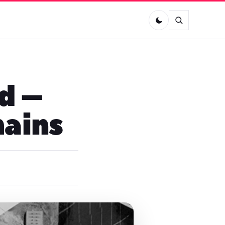
d –
mains