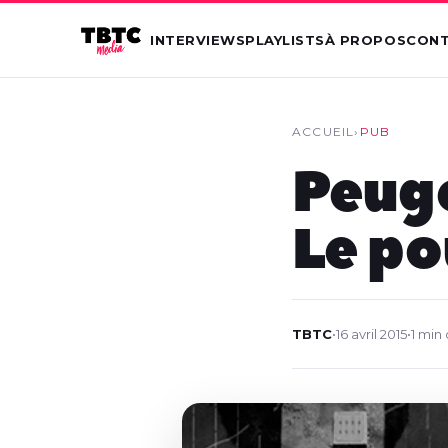
INTERVIEWS
PLAYLISTS
À PROPOS
CON
ACCUEIL
›
PUB
Peuge
Le po
TBTC
•
16 avril 2015
•
1 min