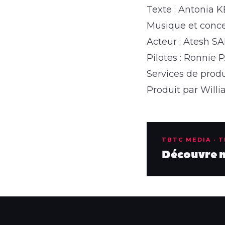
Texte : Antonia 
Musique et conce
Acteur : Atesh SA
Pilotes : Ronni
Services de pro
Produit par Will
TBTC MEDIA · 
Découvre no