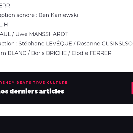
KERR
ption sonore : Ben Kaniewski
LIH
e PAUL / Uwe MANSSHARDT
duction : Stéphane LEVÊQUE / Rosanne CUSINSLSO
iam BLANC / Boris BRICHE / Elodie FERRER
TRENDY BEATS TRUE CULTURE
s derniers articles