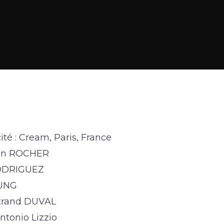
té : Cream, Paris, France
lien ROCHER
RODRIGUEZ
RUNG
rtrand DUVAL
ntonio Lizzio