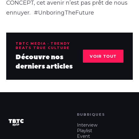
CONCEPT, cet avenir n’est pas prêt de nous
ennuyer. #UnboringTheFuture
TBTC MEDIA · TRENDY
BEATS TRUE CULTURE
Découvre nos
VOIR TOUT
derniers articles
RUBRIQUES
Interview
Playlist
Event