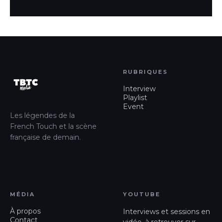
RUBRIQUES
Interview
Playlist
Event
Les légendes de la
French Touch et la scène
française de demain.
MÉDIA
YOUTUBE
À propos
Interviews et sessions en
Contact
vidéo, à retrouver sur