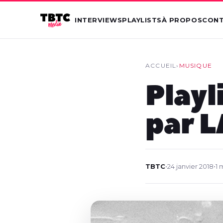
INTERVIEWS
PLAYLISTS
À PROPOS
CON
ACCUEIL
›
MUSIQUE
Playl
par 
TBTC
•
24 janvier 2018
•
1 