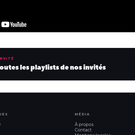
INVITÉ
utes les playlists de nos invités
UES
MÉDIA
w
À propos
Contact