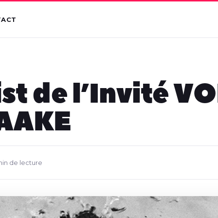
TACT
ist de l’Invité V
LAAKE
min de lecture