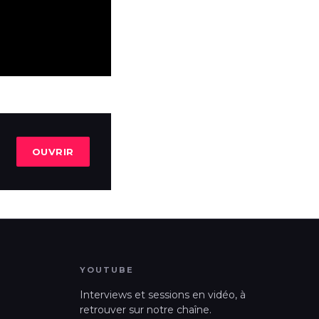
OUVRIR
YOUTUBE
Interviews et sessions en vidéo, à
retrouver sur notre chaîne.