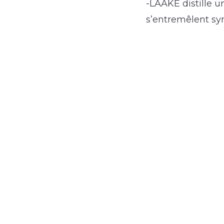
-LAAKE distille 
s’entremêlent syn