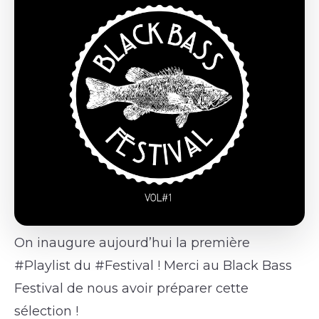
On inaugure aujourd’hui la première
#Playlist du #Festival ! Merci au Black Bass
Festival de nous avoir préparer cette
sélection !