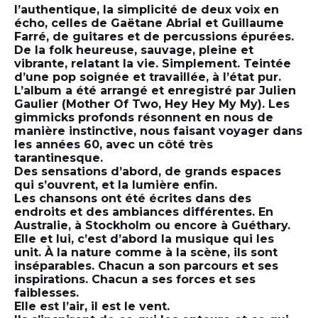
l’authentique, la simplicité de deux voix en
écho, celles de Gaëtane Abrial et Guillaume
Farré, de guitares et de percussions épurées.
De la folk heureuse, sauvage, pleine et
vibrante, relatant la vie. Simplement. Teintée
d’une pop soignée et travaillée, à l’état pur.
L’album a été arrangé et enregistré par Julien
Gaulier (Mother Of Two, Hey Hey My My). Les
gimmicks profonds résonnent en nous de
manière instinctive, nous faisant voyager dans
les années 60, avec un côté très
tarantinesque.
Des sensations d’abord, de grands espaces
qui s’ouvrent, et la lumière enfin.
Les chansons ont été écrites dans des
endroits et des ambiances différentes. En
Australie, à Stockholm ou encore à Guéthary.
Elle et lui, c’est d’abord la musique qui les
unit. À la nature comme à la scène, ils sont
inséparables. Chacun a son parcours et ses
inspirations. Chacun a ses forces et ses
faiblesses.
Elle est l’air, il est le vent.