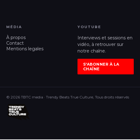
MÉDIA
YOUTUBE
À propos
Interviews et sessions en
Contact
vidéo, à retrouver sur
Mentions legales
notre chaîne.
S'ABONNER À LA
CHAÎNE
© 2026 TBTC media · Trendy Beats True Culture, Tous droits réservés