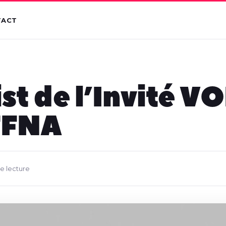
TACT
ist de l’Invité V
FFNA
de lecture