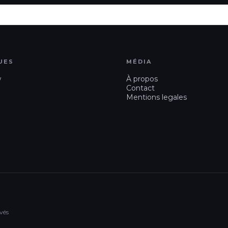
UES
MÉDIA
w
À propos
Contact
Mentions legales
vés