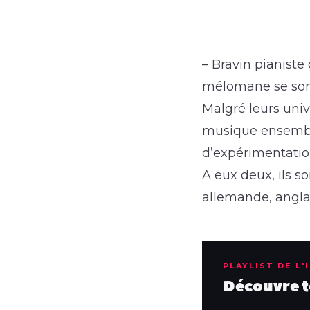
– Bravin pianiste 
mélomane se son
Malgré leurs univ
musique ensemble
d’expérimentations
A eux deux, ils so
allemande, anglai
PLAYLIST DE L'
Découvre to