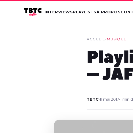
INTERVIEWS
PLAYLISTS
À PROPOS
CON
ACCUEIL
›
MUSIQUE
Playl
– JA
TBTC
•
11 mai 2017
•
1 min 