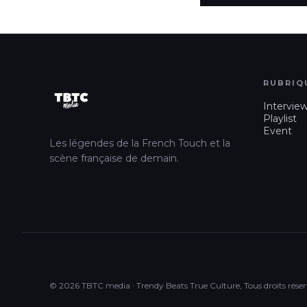
RUBRIQ
Intervie
Playlist
Event
Les légendes de la French Touch et la
scène française de demain.
© 2026 TBTC media · Trendy Beats True Culture, Tous droits réser