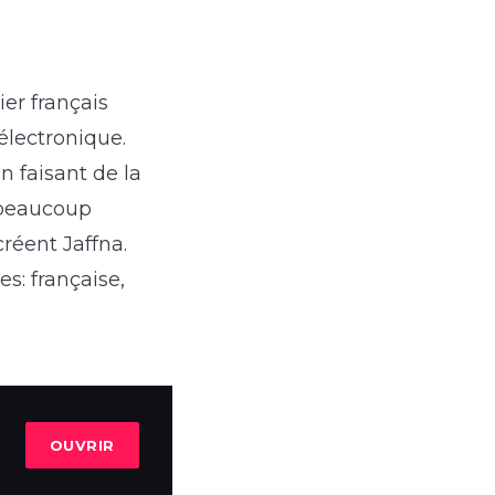
ier français
lectronique.
n faisant de la
 beaucoup
créent Jaffna.
es: française,
OUVRIR