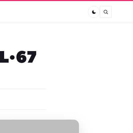
OL•67