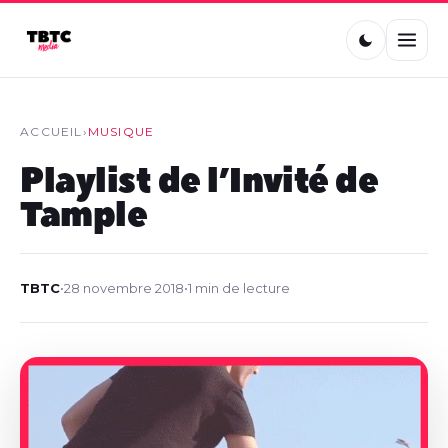
ACCUEIL
›
MUSIQUE
Playlist de l’Invité de
Tample
TBTC
•
28 novembre 2018
•
1 min de lecture